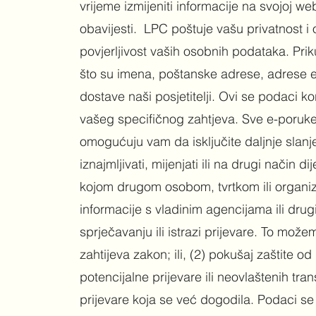
vrijeme izmijeniti informacije na svojoj w
obavijesti. ​ LPC poštuje vašu privatnost 
povjerljivost vaših osobnih podataka. Pr
što su imena, poštanske adrese, adrese e-
dostave naši posjetitelji. Ovi se podaci k
vašeg specifičnog zahtjeva. Sve e-poruke i
omogućuju vam da isključite daljnje slan
iznajmljivati, mijenjati ili na drugi način d
kojom drugom osobom, tvrtkom ili organiz
informacije s vladinim agencijama ili dr
sprječavanju ili istrazi prijevare. To možem
zahtijeva zakon; ili, (2) pokušaj zaštite od 
potencijalne prijevare ili neovlaštenih transa
prijevare koja se već dogodila. Podaci se