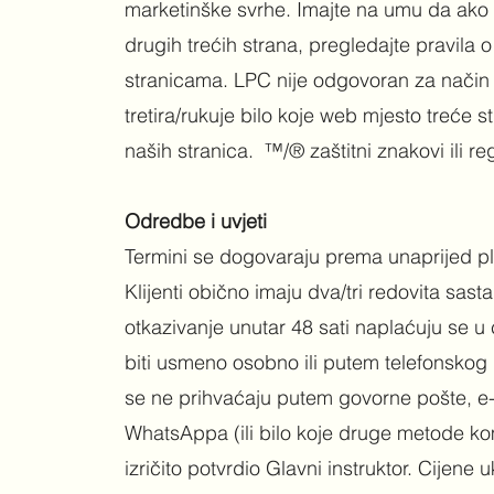
marketinške svrhe. Imajte na umu da ako
drugih trećih strana, pregledajte pravila o
stranicama. LPC nije odgovoran za način n
tretira/rukuje bilo koje web mjesto treće 
naših stranica. ​ ™/® zaštitni znakovi ili re
Odredbe i uvjeti
Termini se dogovaraju prema unaprijed p
Klijenti obično imaju dva/tri redovita sas
otkazivanje unutar 48 sati naplaćuju se u 
biti usmeno osobno ili putem telefonskog p
se ne prihvaćaju putem govorne pošte, e-
WhatsAppa (ili bilo koje druge metode kom
izričito potvrdio Glavni instruktor. Cijene