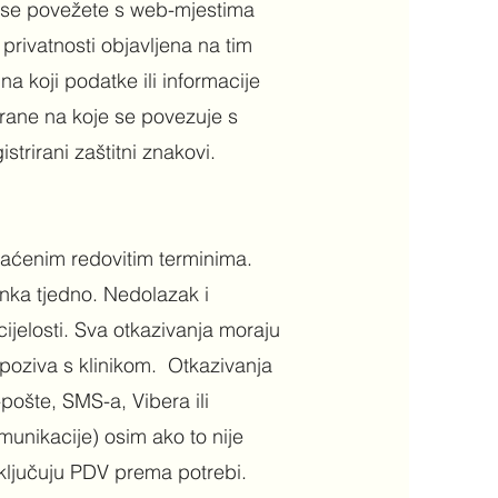
 se povežete s web-mjestima
 privatnosti objavljena na tim
a koji podatke ili informacije
strane na koje se povezuje s
gistrirani zaštitni znakovi.
laćenim redovitim terminima.
tanka tjedno. Nedolazak i
cijelosti. Sva otkazivanja moraju
oziva s klinikom. ​ Otkazivanja
pošte, SMS-a, Vibera ili
unikacije) osim ako to nije
 uključuju PDV prema potrebi.