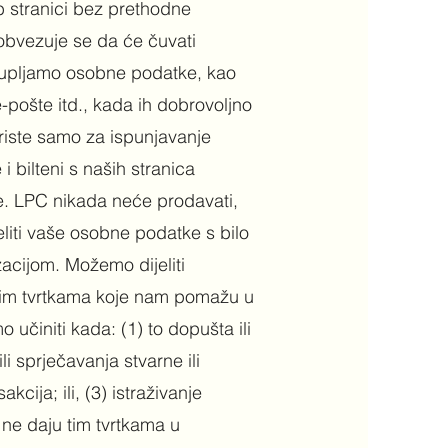
eb stranici bez prethodne
i obvezuje se da će čuvati
ikupljamo osobne podatke, kao
pošte itd., kada ih dobrovoljno
oriste samo za ispunjavanje
 bilteni s naših stranica
je. LPC nikada neće prodavati,
ijeliti vaše osobne podatke s bilo
acijom. Možemo dijeliti
ugim tvrtkama koje nam pomažu u
o učiniti kada: (1) to dopušta ili
ili sprječavanja stvarne ili
kcija; ili, (3) istraživanje
 ne daju tim tvrtkama u